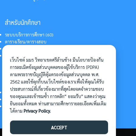
สำหรับนักศึกษา
ระบบบริการการศึกษา (60)
ตารางเรียน/ตารางสอบ
สารสนเทศบริการนักศึกษา
การแต่งกายนักศึกษา
เว็บไซต์ มมร วิทยาเขตศรีล้านช้าง มีนโยบายป้องกัน
การละเมิดข้อมูลส่วนบุคคลของผู้ใช้บริการ (PDPA)
ตามพระราชบัญญัติคุ้มครองข้อมูลส่วนบุคคล พ.ศ.
อื่นๆ
2562 และใช้คุกกี้บนเว็บไซต์ของเราเพื่อให้คุณได้รับ
ประสบการณ์ที่เกี่ยวข้องมากที่สุดโดยจดจำความชอบ
การเข้าศึกษาต่อ
ของคุณและเข้าชมซ้ำ การคลิก“ ยอมรับ” แสดงว่าคุณ
ดาวน์โหลดแบบฟอร์ม
ยินยอมทั้งหมด ท่านสามารถศึกษารายละเอียดเพิ่มเติม
การบริหารจัดการโครงการ
ได้ตาม
Privacy Policy.
ACCEPT
©2026 SLC.MBU.AC.TH. ALL RIGHTS RESERVED.