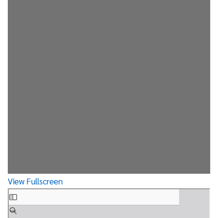
View Fullscreen
Skip
to