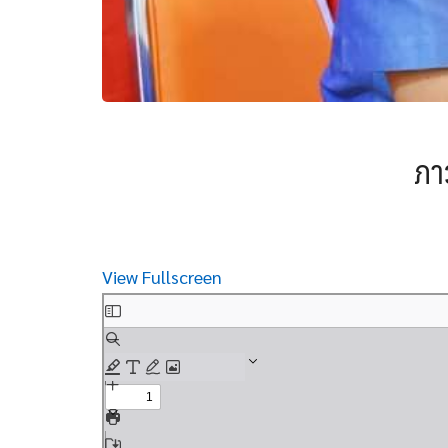
ภาว
View Fullscreen
Skip
to
PDF
content