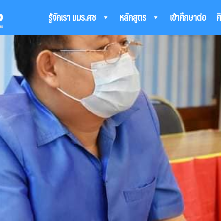
รู้จักเรา มมร.ศช
หลักสูตร
เข้าศึกษาต่อ
ศ
arch
: