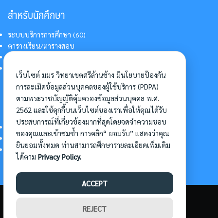
สำหรับนักศึกษา
ระบบบริการการศึกษา (60)
ตารางเรียน/ตารางสอบ
สารสนเทศบริการนักศึกษา
การแต่งกายนักศึกษา
เว็บไซต์ มมร วิทยาเขตศรีล้านช้าง มีนโยบายป้องกัน
การละเมิดข้อมูลส่วนบุคคลของผู้ใช้บริการ (PDPA)
ตามพระราชบัญญัติคุ้มครองข้อมูลส่วนบุคคล พ.ศ.
อื่นๆ
2562 และใช้คุกกี้บนเว็บไซต์ของเราเพื่อให้คุณได้รับ
ประสบการณ์ที่เกี่ยวข้องมากที่สุดโดยจดจำความชอบ
การเข้าศึกษาต่อ
ของคุณและเข้าชมซ้ำ การคลิก“ ยอมรับ” แสดงว่าคุณ
ดาวน์โหลดแบบฟอร์ม
ยินยอมทั้งหมด ท่านสามารถศึกษารายละเอียดเพิ่มเติม
การบริหารจัดการโครงการ
ได้ตาม
Privacy Policy.
ACCEPT
©2026 SLC.MBU.AC.TH. ALL RIGHTS RESERVED.
REJECT