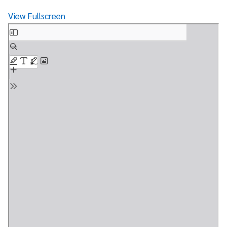
View Fullscreen
Skip
to
PDF
content