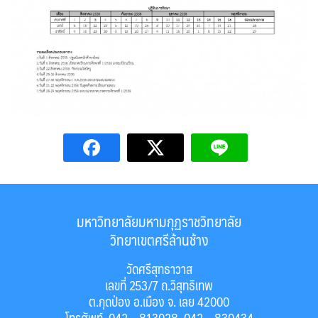
มหาวิทยาลัยมหามกุฏราชวิทยาลัย
วิทยาเขตศรีล้านช้าง
วัดศรีสุทธาวาส
เลขที่ 253/7 ถ.วิสุทธิเทพ
ต.กุดป่อง อ.เมือง จ. เลย 42000
โทรศัพท์. 042 – 813028, 042 – 830434