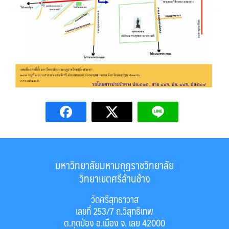
มหาวิทยาลัยมหามกุฏราชวิทยาลัย
วิทยาเขตศรีล้านช้าง
วัดศรีสุทธาวาส
เลขที่ 253/7 ถ.วิสุทธิเทพ
ต.กุดป่อง อ.เมือง จ. เลย 42000