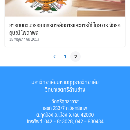
การทบทวนวรรณกรรม:หลักการและการใช้ โดย ดร.จักรก
ฤษณ์ โพดาพล
15 พฤษภาคม 2013
1
2
มหาวิทยาลัยมหามกุฏราชวิทยาลัย
วิทยาเขตศรีล้านช้าง
วัดศรีสุทธาวาส
เลขที่ 253/7 ถ.วิสุทธิเทพ
ต.กุดป่อง อ.เมือง จ. เลย 42000
โทรศัพท์. 042 – 813028, 042 – 830434