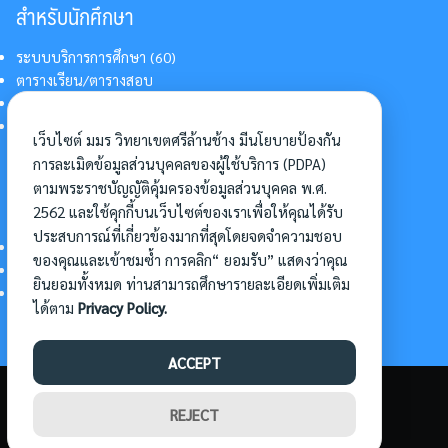
สำหรับนักศึกษา
ระบบบริการการศึกษา (60)
ตารางเรียน/ตารางสอบ
สารสนเทศบริการนักศึกษา
การแต่งกายนักศึกษา
เว็บไซต์ มมร วิทยาเขตศรีล้านช้าง มีนโยบายป้องกัน
การละเมิดข้อมูลส่วนบุคคลของผู้ใช้บริการ (PDPA)
ตามพระราชบัญญัติคุ้มครองข้อมูลส่วนบุคคล พ.ศ.
อื่นๆ
2562 และใช้คุกกี้บนเว็บไซต์ของเราเพื่อให้คุณได้รับ
ประสบการณ์ที่เกี่ยวข้องมากที่สุดโดยจดจำความชอบ
การเข้าศึกษาต่อ
ของคุณและเข้าชมซ้ำ การคลิก“ ยอมรับ” แสดงว่าคุณ
ดาวน์โหลดแบบฟอร์ม
ยินยอมทั้งหมด ท่านสามารถศึกษารายละเอียดเพิ่มเติม
การบริหารจัดการโครงการ
ได้ตาม
Privacy Policy.
ACCEPT
©2026 SLC.MBU.AC.TH. ALL RIGHTS RESERVED.
REJECT