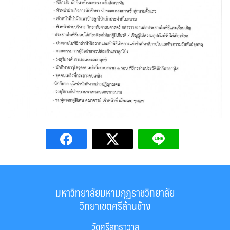
มหาวิทยาลัยมหามกุฏราชวิทยาลัย
วิทยาเขตศรีล้านช้าง
วัดศรีสุทธาวาส