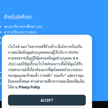
สำหรับนักศึกษา
ระบบบริการการศึกษา (60)
ตารางเรียน/ตารางสอบ
สารสนเทศบริการนักศึกษา
การแต่งกายนักศึกษา
เว็บไซต์ มมร วิทยาเขตศรีล้านช้าง มีนโยบายป้องกัน
การละเมิดข้อมูลส่วนบุคคลของผู้ใช้บริการ (PDPA)
ตามพระราชบัญญัติคุ้มครองข้อมูลส่วนบุคคล พ.ศ.
อื่นๆ
2562 และใช้คุกกี้บนเว็บไซต์ของเราเพื่อให้คุณได้รับ
ประสบการณ์ที่เกี่ยวข้องมากที่สุดโดยจดจำความชอบ
การเข้าศึกษาต่อ
ของคุณและเข้าชมซ้ำ การคลิก“ ยอมรับ” แสดงว่าคุณ
ดาวน์โหลดแบบฟอร์ม
ยินยอมทั้งหมด ท่านสามารถศึกษารายละเอียดเพิ่มเติม
การบริหารจัดการโครงการ
ได้ตาม
Privacy Policy.
ACCEPT
©2026 SLC.MBU.AC.TH. ALL RIGHTS RESERVED.