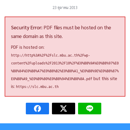
23 ตุลาคม 2013
Security Error:
PDF files must be hosted on the
same domain as this site.
PDF is hosted on:
http://http%3A%2F%2Fslc.mbu.ac.th%2Fwp-
content%2Fuploads%2F2013%2F10%2F%E0%B8%9A%E0%B8%97%E0
%B8%84%E0%B8%A7%E0%B8%B2%E0%B8%A1_%E0%B8%9E%E0%B8%87%
but this site
E0%B8%A9_%E0%B9%80%E0%B8%94%E0%B8%8A.pdf
is:
https://slc.mbu.ac.th