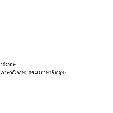
าอังกฤษ
บ.(ภาษาอังกฤษ), ศศ.ม.(ภาษาอังกฤษ)